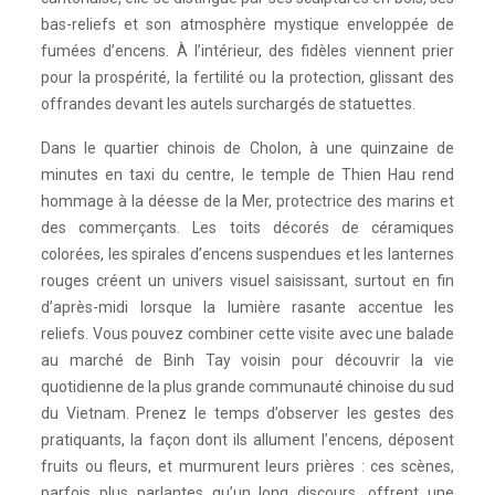
bas-reliefs et son atmosphère mystique enveloppée de
fumées d’encens. À l’intérieur, des fidèles viennent prier
pour la prospérité, la fertilité ou la protection, glissant des
offrandes devant les autels surchargés de statuettes.
Dans le quartier chinois de Cholon, à une quinzaine de
minutes en taxi du centre, le temple de Thien Hau rend
hommage à la déesse de la Mer, protectrice des marins et
des commerçants. Les toits décorés de céramiques
colorées, les spirales d’encens suspendues et les lanternes
rouges créent un univers visuel saisissant, surtout en fin
d’après-midi lorsque la lumière rasante accentue les
reliefs. Vous pouvez combiner cette visite avec une balade
au marché de Binh Tay voisin pour découvrir la vie
quotidienne de la plus grande communauté chinoise du sud
du Vietnam. Prenez le temps d’observer les gestes des
pratiquants, la façon dont ils allument l’encens, déposent
fruits ou fleurs, et murmurent leurs prières : ces scènes,
parfois plus parlantes qu’un long discours, offrent une