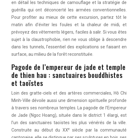
en détail les techniques de camouflage et la stratégie de
guérilla qui ont déconcerté les armées conventionnelles.
Pour profiter au mieux de cette excursion, partez tôt le
matin afin d’éviter les foules et la chaleur de midi, et
prévoyez des vêtements légers, faciles à salir. Si vous êtes
sujet à la claustrophobie, rien ne vous oblige à descendre
dans les tunnels, l’essentiel des explications se faisant en
surface, au milieu de la forêt reconstituée.
Pagode de l’empereur de jade et temple
de thien hau : sanctuaires bouddhistes
et taoïstes
Loin des gratte-ciels et des artères commerciales, Hô Chi
Minh-Ville dévoile aussi une dimension spirituelle profonde
à travers ses nombreux temples. La pagode de l’Empereur
de Jade (Ngoc Hoang), située dans le district 1 élargi, est
l’un des sanctuaires taoïstes les plus vénérés de la ville.
e
Construite au début du XX
siècle par la communauté
cantonaise, elle se distingue par ses sculptures en bois, ses