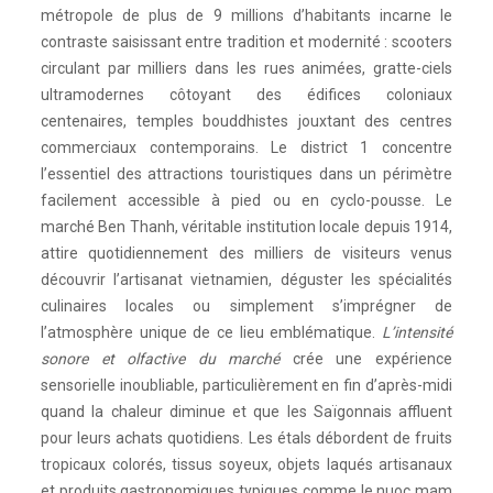
métropole de plus de 9 millions d’habitants incarne le
contraste saisissant entre tradition et modernité : scooters
circulant par milliers dans les rues animées, gratte-ciels
ultramodernes côtoyant des édifices coloniaux
centenaires, temples bouddhistes jouxtant des centres
commerciaux contemporains. Le district 1 concentre
l’essentiel des attractions touristiques dans un périmètre
facilement accessible à pied ou en cyclo-pousse. Le
marché Ben Thanh, véritable institution locale depuis 1914,
attire quotidiennement des milliers de visiteurs venus
découvrir l’artisanat vietnamien, déguster les spécialités
culinaires locales ou simplement s’imprégner de
l’atmosphère unique de ce lieu emblématique.
L’intensité
sonore et olfactive du marché
crée une expérience
sensorielle inoubliable, particulièrement en fin d’après-midi
quand la chaleur diminue et que les Saïgonnais affluent
pour leurs achats quotidiens. Les étals débordent de fruits
tropicaux colorés, tissus soyeux, objets laqués artisanaux
et produits gastronomiques typiques comme le nuoc mam