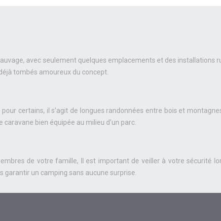
t sauvage, avec seulement quelques emplacements et des installations r
 déjà tombés amoureux du concept.
pour certains, il s’agit de longues randonnées entre bois et montagnes
ne caravane bien équipée au milieu d'un parc.
s de votre famille, Il est important de veiller à votre sécurité lors
s garantir un camping sans aucune surprise.
Plan du site