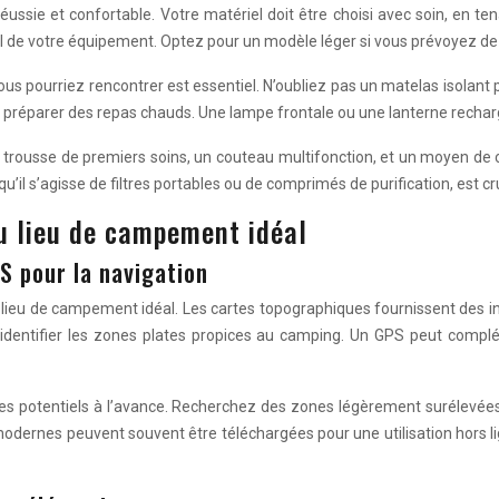
ssie et confortable. Votre matériel doit être choisi avec soin, en te
tral de votre équipement. Optez pour un modèle léger si vous prévoyez de
 pourriez rencontrer est essentiel. N’oubliez pas un matelas isolant pou
préparer des repas chauds. Une lampe frontale ou une lanterne rechargea
e trousse de premiers soins, un couteau multifonction, et un moyen d
u’il s’agisse de filtres portables ou de comprimés de purification, est 
u lieu de campement idéal
S pour la navigation
le lieu de campement idéal. Les cartes topographiques fournissent des inf
identifier les zones plates propices au camping. Un GPS peut complét
s sites potentiels à l’avance. Recherchez des zones légèrement surélevé
e modernes peuvent souvent être téléchargées pour une utilisation hors 