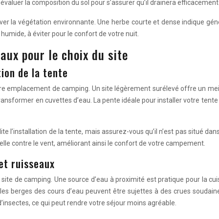
valuer la composition du sol pour s’assurer qu’il drainera efficacement l’
ver la végétation environnante. Une herbe courte et dense indique génér
umide, à éviter pour le confort de votre nuit.
aux pour le choix du site
tion de la tente
votre emplacement de camping. Un site légèrement surélevé offre un meil
transformer en cuvettes d’eau. La pente idéale pour installer votre tente 
te l’installation de la tente, mais assurez-vous qu’il n’est pas situé dan
lle contre le vent, améliorant ainsi le confort de votre campement.
 et ruisseaux
site de camping. Une source d’eau à proximité est pratique pour la cuisi
 les berges des cours d’eau peuvent être sujettes à des crues soudai
’insectes, ce qui peut rendre votre séjour moins agréable.