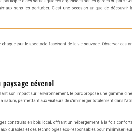
 participer à des sorties guidées organisées par les gardes du parc. C
nimaux sans les perturber. C’est une occasion unique de découvrir la
oue chaque jour le spectacle fascinant de la vie sauvage. Observer ces 
u paysage cévenol
isant son impact sur l’environnement, le parc propose une gamme d’
 la nature, permettant aux visiteurs de s’immerger totalement dans l’at
es construits en bois local, offrant un hébergement à la fois confor
iaux durables et des technologies éco-responsables pour minimiser leu