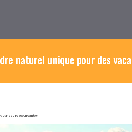
adre naturel unique pour des vac
 vacances ressourçantes