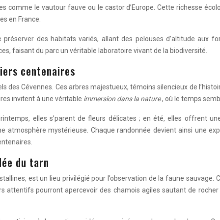
 comme le vautour fauve ou le castor d’Europe. Cette richesse écolo
ues en France.
préserver des habitats variés, allant des pelouses d’altitude aux f
, faisant du parc un véritable laboratoire vivant de la biodiversité.
iers centenaires
rels des Cévennes. Ces arbres majestueux, témoins silencieux de l’histo
ires invitent à une véritable
immersion dans la nature
, où le temps sembl
printemps, elles s’parent de fleurs délicates ; en été, elles offrent 
 une atmosphère mystérieuse. Chaque randonnée devient ainsi une ex
entenaires.
lée du tarn
tallines, est un lieu privilégié pour l’observation de la faune sauvage. 
 attentifs pourront apercevoir des chamois agiles sautant de rocher e