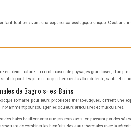
enfant tout en vivant une expérience écologique unique. C’est une in
e
tre en pleine nature. La combinaison de paysages grandioses, d’air pur 
sont disponibles pour ceux qui cherchent à allier détente, santé et conn
males de Bagnols-les-Bains
époque romaine pour leurs propriétés thérapeutiques, offrent une exp
é, notamment pour soulager les douleurs articulaires et musculaires.
nt des bains bouillonnants aux jets massants, en passant par des séan
ermettant de combiner les bienfaits des eaux thermales avec la sérén