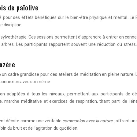
is de païolive
é pour ses effets bénéfiques sur le bien-être physique et mental. Le
 discipline.
a sylvothérapie. Ces sessions permettent d’apprendre à entrer en connexi
 arbres. Les participants rapportent souvent une réduction du stres
lozère
 cadre grandiose pour des ateliers de méditation en pleine nature. L’al
 reconnexion avec soi-même.
n adaptées à tous les niveaux, permettant aux participants de dé
, marche méditative et exercices de respiration, tirant parti de l’é
ent décrite comme une véritable
communion avec la nature
, offrant u
in du bruit et de l’agitation du quotidien.